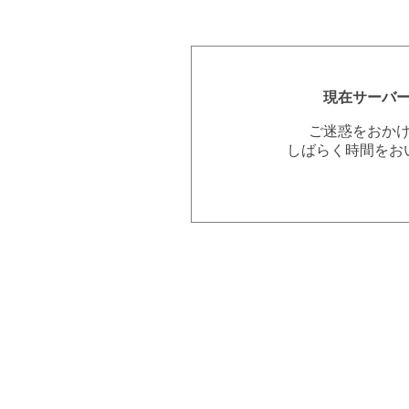
現在サーバ
ご迷惑をおか
しばらく時間をお