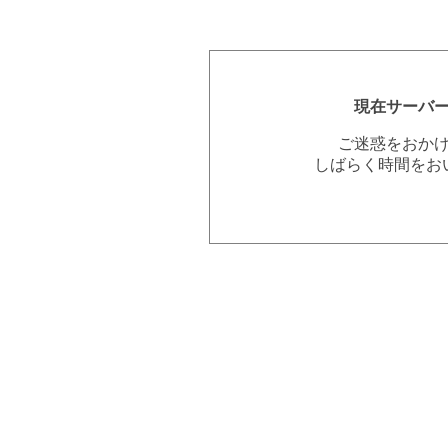
現在サーバ
ご迷惑をおか
しばらく時間をお