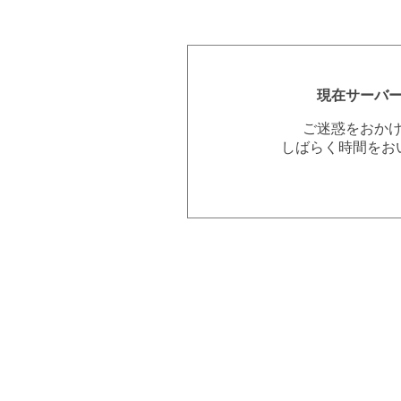
現在サーバ
ご迷惑をおか
しばらく時間をお