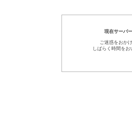
現在サーバ
ご迷惑をおか
しばらく時間をお