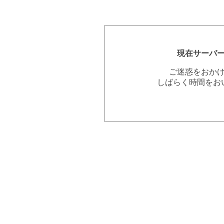
現在サーバ
ご迷惑をおか
しばらく時間をお