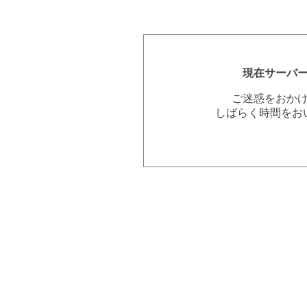
現在サーバ
ご迷惑をおか
しばらく時間をお