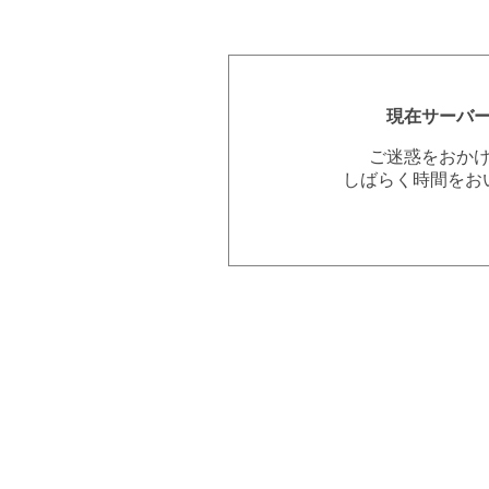
現在サーバ
ご迷惑をおか
しばらく時間をお