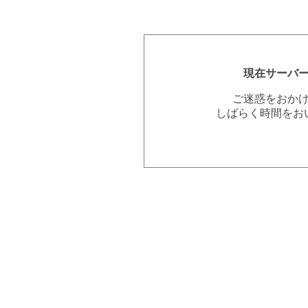
現在サーバ
ご迷惑をおか
しばらく時間をお