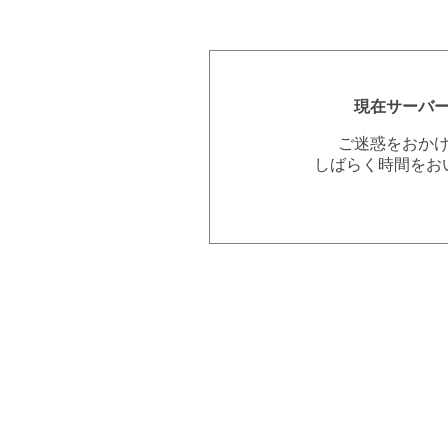
現在サーバ
ご迷惑をおか
しばらく時間をお