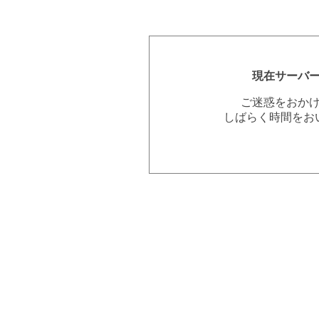
現在サーバ
ご迷惑をおか
しばらく時間をお