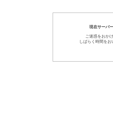
現在サーバ
ご迷惑をおか
しばらく時間をお