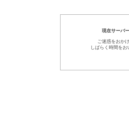
現在サーバ
ご迷惑をおか
しばらく時間をお