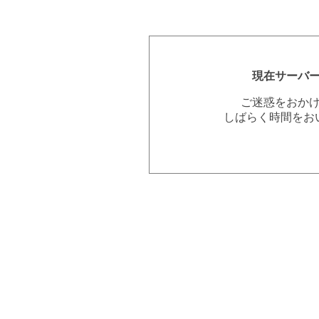
現在サーバ
ご迷惑をおか
しばらく時間をお