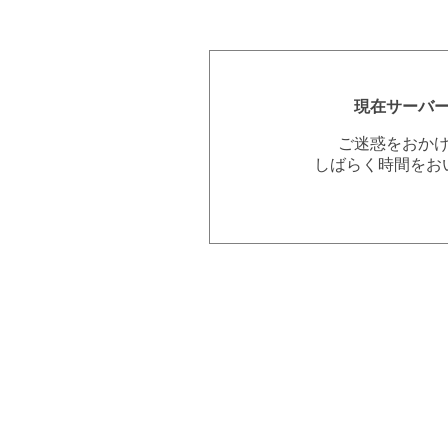
現在サーバ
ご迷惑をおか
しばらく時間をお