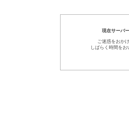
現在サーバ
ご迷惑をおか
しばらく時間をお