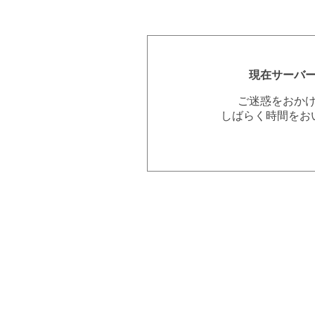
現在サーバ
ご迷惑をおか
しばらく時間をお