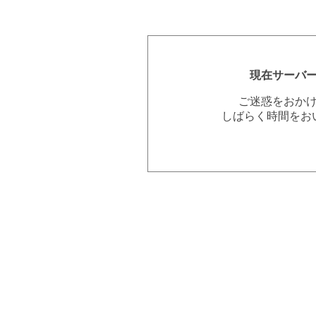
現在サーバ
ご迷惑をおか
しばらく時間をお