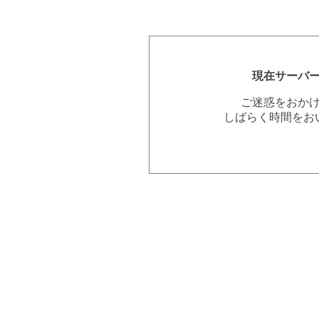
現在サーバ
ご迷惑をおか
しばらく時間をお