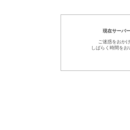
現在サーバ
ご迷惑をおか
しばらく時間をお