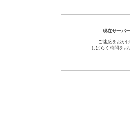
現在サーバ
ご迷惑をおか
しばらく時間をお