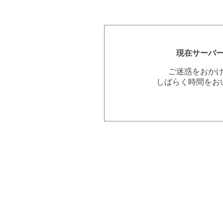
現在サーバ
ご迷惑をおか
しばらく時間をお