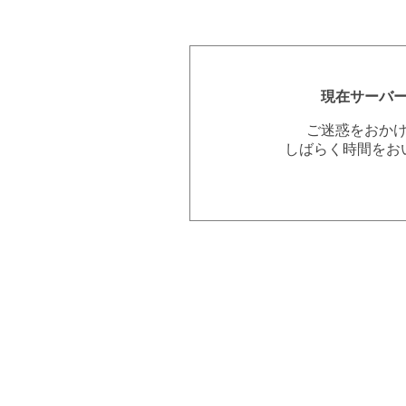
現在サーバ
ご迷惑をおか
しばらく時間をお