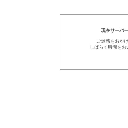
現在サーバ
ご迷惑をおか
しばらく時間をお