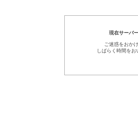
現在サーバ
ご迷惑をおか
しばらく時間をお