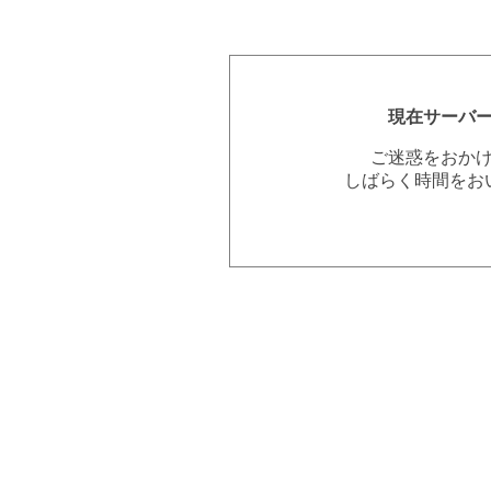
現在サーバ
ご迷惑をおか
しばらく時間をお