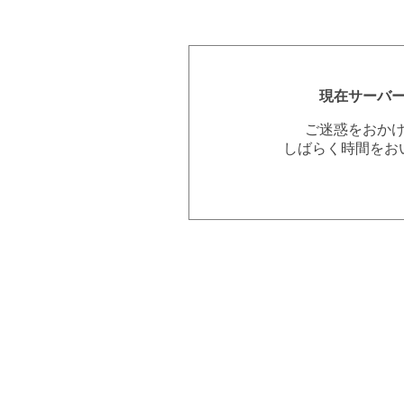
現在サーバ
ご迷惑をおか
しばらく時間をお