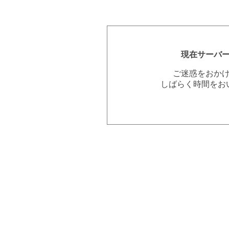
現在サーバ
ご迷惑をおか
しばらく時間をお