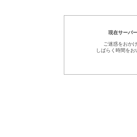
現在サーバ
ご迷惑をおか
しばらく時間をお