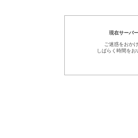
現在サーバ
ご迷惑をおか
しばらく時間をお