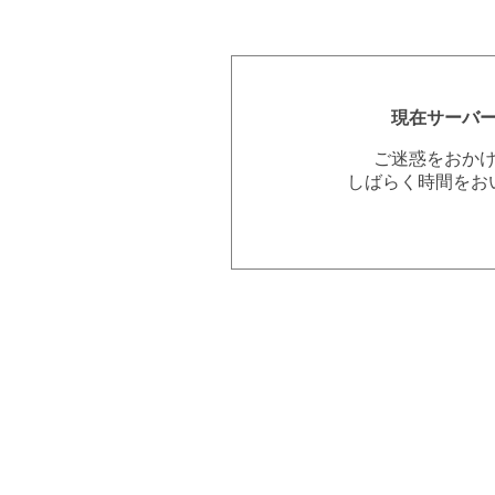
現在サーバ
ご迷惑をおか
しばらく時間をお