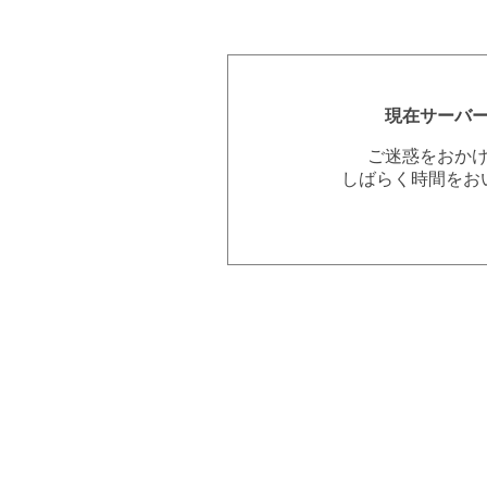
現在サーバ
ご迷惑をおか
しばらく時間をお