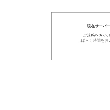
現在サーバ
ご迷惑をおか
しばらく時間をお