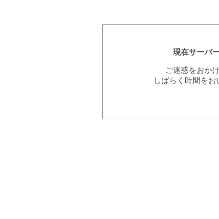
現在サーバ
ご迷惑をおか
しばらく時間をお