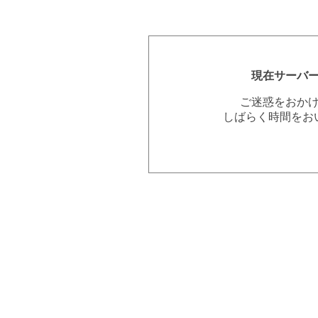
現在サーバ
ご迷惑をおか
しばらく時間をお