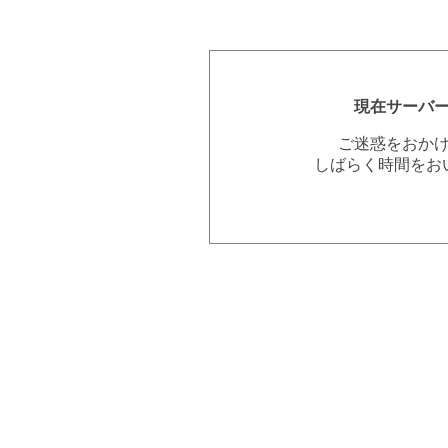
現在サーバ
ご迷惑をおか
しばらく時間をお