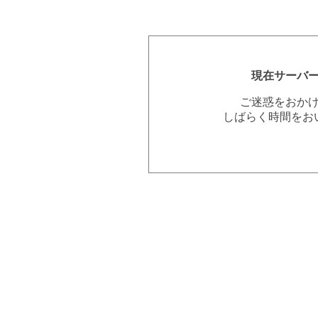
現在サーバ
ご迷惑をおか
しばらく時間をお