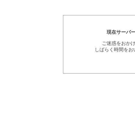
現在サーバ
ご迷惑をおか
しばらく時間をお