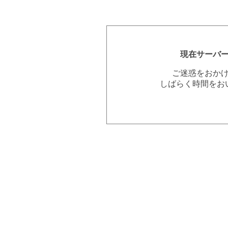
現在サーバ
ご迷惑をおか
しばらく時間をお