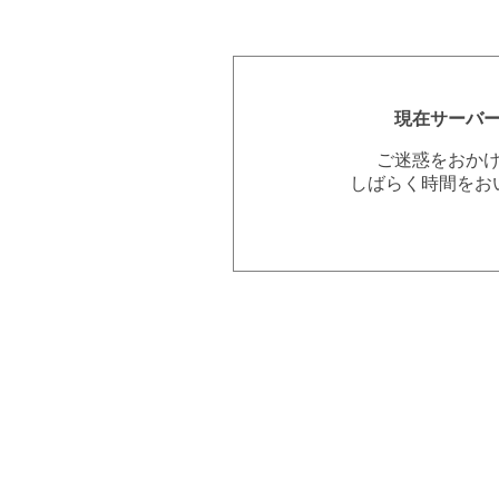
現在サーバ
ご迷惑をおか
しばらく時間をお