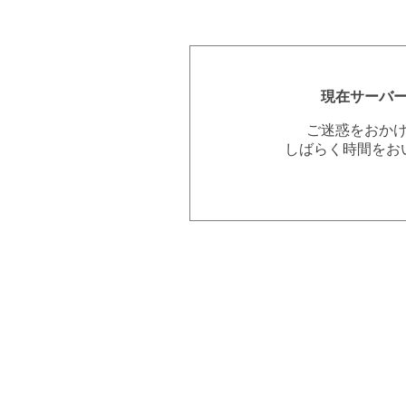
現在サーバ
ご迷惑をおか
しばらく時間をお