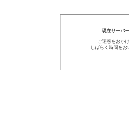
現在サーバ
ご迷惑をおか
しばらく時間をお