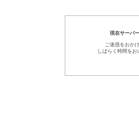
現在サーバ
ご迷惑をおか
しばらく時間をお