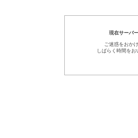
現在サーバ
ご迷惑をおか
しばらく時間をお