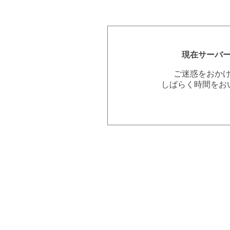
現在サーバ
ご迷惑をおか
しばらく時間をお