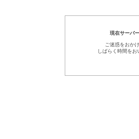
現在サーバ
ご迷惑をおか
しばらく時間をお