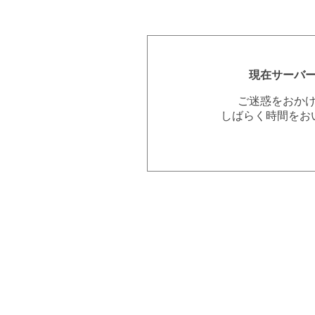
現在サーバ
ご迷惑をおか
しばらく時間をお