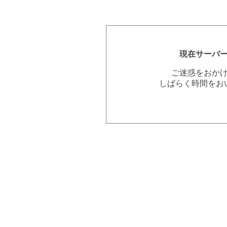
現在サーバ
ご迷惑をおか
しばらく時間をお