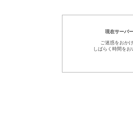
現在サーバ
ご迷惑をおか
しばらく時間をお