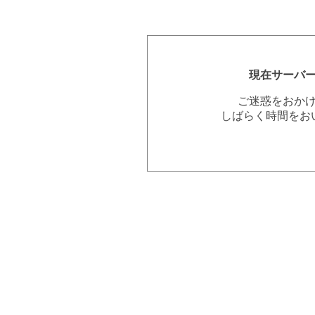
現在サーバ
ご迷惑をおか
しばらく時間をお