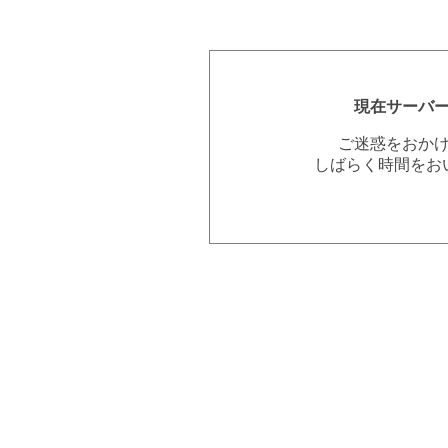
現在サーバ
ご迷惑をおか
しばらく時間をお